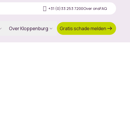
+31 (0)33 253 7200
Over ons
FAQ
Gratis schade melden
Over Kloppenburg