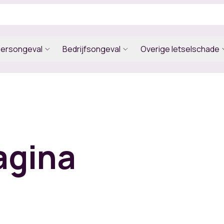
eersongeval
Bedrijfsongeval
Overige letselschade
agina