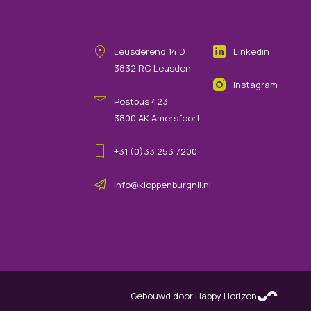
Leusderend
14
D
Linkedin
3832 RC
Leusden
Instagram
Postbus 423
3800 AK Amersfoort
+31 (0)33 253 7200
info@kloppenburgnli.nl
Gebouwd door Happy Horizon
(opens in new tab)