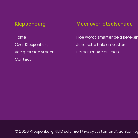
Kloppenburg
Meer over letselschade
Home
Hoe wordt smartengeld bereke
Over Kloppenburg
Juridische hulp en kosten
Veelgestelde vragen
Letselschade claimen
Contact
©
2026
Kloppenburg NLI
Disclaimer
Privacystatement
Klachtenre