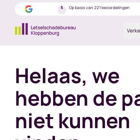
5
Op basis van 221 beoordelingen
Verk
Ga naar de homepagina
Helaas, we
hebben de p
niet kunnen