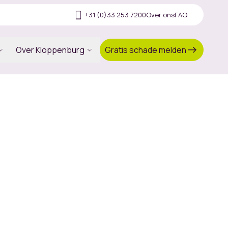
+31 (0)33 253 7200
Over ons
FAQ
Gratis schade melden
Over Kloppenburg