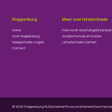
Kloppenburg
Meer over letselschade
Home
Hoe wordt smartengeld bereke
Over Kloppenburg
Juridische hulp en kosten
Veelgestelde vragen
Letselschade claimen
Contact
©
2026
Kloppenburg NLI
Disclaimer
Privacystatement
Klachtenre