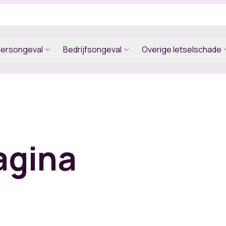
eersongeval
Bedrijfsongeval
Overige letselschade
agina