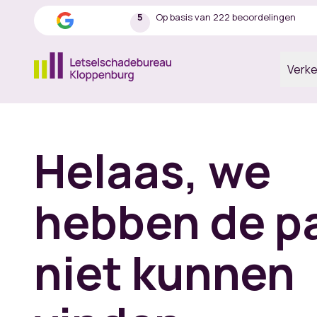
5
Op basis van 222 beoordelingen
Verk
Ga naar de homepagina
Helaas, we
hebben de p
niet kunnen