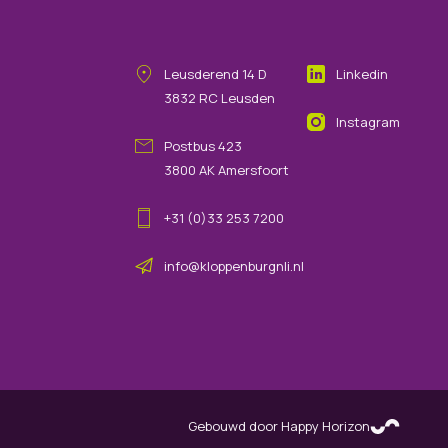
Leusderend
14
D
Linkedin
3832 RC
Leusden
Instagram
Postbus 423
3800 AK Amersfoort
+31 (0)33 253 7200
info@kloppenburgnli.nl
Gebouwd door Happy Horizon
(opens in new tab)