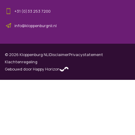
+31 (0)33 253 7200
info@kloppenburgnli.nl
©
2026
Kloppenburg NLI
Disclaimer
Privacystatement
Klachtenregeling
Gebouwd door Happy Horizon
(opens in new tab)