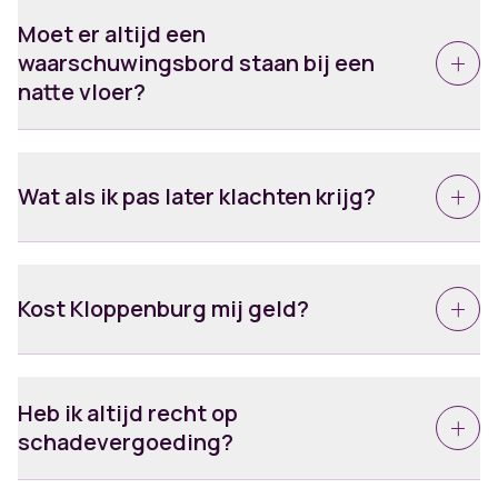
Moet er altijd een
waarschuwingsbord staan bij een
natte vloer?
Ja, dit hoort bij de zorgplicht van de winkel.
Ontbreekt het bord en val je daardoor? Dan is
Wat als ik pas later klachten krijg?
aansprakelijkheid waarschijnlijk.
Laat je nog steeds onderzoeken. Medische
dossiers zijn cruciaal voor letselschadeclaims, zelfs
Kost Kloppenburg mij geld?
bij klachten die later ontstaan.
Nee. Wij verhalen onze kosten op de aansprakelijke
partij. Voor jou is onze hulp kosteloos.
Heb ik altijd recht op
schadevergoeding?
Niet altijd. Maar als een ander aansprakelijk is en je