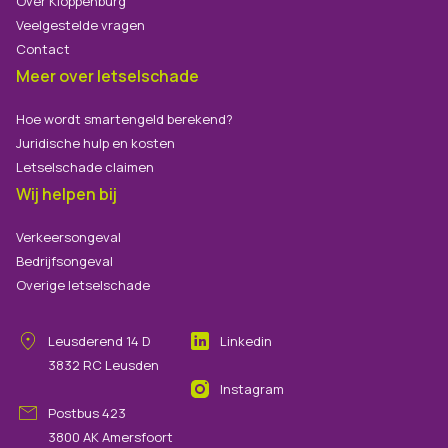
Over Kloppenburg
Veelgestelde vragen
Contact
Meer over letselschade
Hoe wordt smartengeld berekend?
Juridische hulp en kosten
Letselschade claimen
Wij helpen bij
Verkeersongeval
Bedrijfsongeval
Overige letselschade
Leusderend
14
D
Linkedin
3832 RC
Leusden
Instagram
Postbus 423
3800 AK Amersfoort