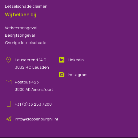
Letselschade claimen
Wij helpen bij
Verkeersongeval
Bedrijfsongeval
Overige letselschade
Leusderend
14
D
Linkedin
3832 RC
Leusden
Instagram
Postbus 423
3800 AK Amersfoort
+31 (0)33 253 7200
info@kloppenburgnli.nl