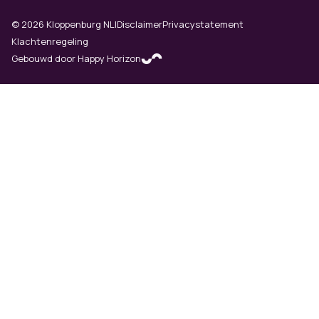
©
2026
Kloppenburg NLI
Disclaimer
Privacystatement
Klachtenregeling
Gebouwd door Happy Horizon
(opens in new tab)