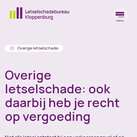
menu
Ga naar de homepagina
Home
Overige letselschade
Overige
letselschade: ook
daarbij heb je recht
op vergoeding