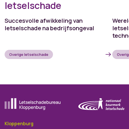
letselschade
Succesvolle afwikkeling van
Werel
letselschade na bedrijfsongeval
letse
techn
Overige letselschade
Overig
Ga naar de homepagina
Kloppenburg