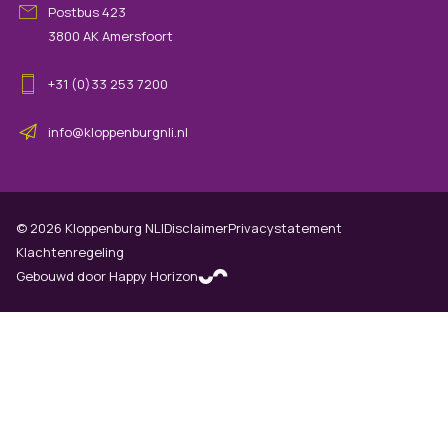
Postbus 423
3800 AK Amersfoort
+31 (0)33 253 7200
info@kloppenburgnli.nl
©
2026
Kloppenburg NLI
Disclaimer
Privacystatement
Klachtenregeling
Gebouwd door Happy Horizon
(opens in new tab)