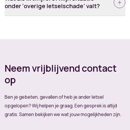
diensten voor jou kosteloos zijn.
onder ‘overige letselschade’ valt?
Dat begrijpen we. Twijfel je of jouw letsel recht
geeft op schadevergoeding? Neem dan gerust
vrijblijvend contact met ons op. We luisteren naar je
verhaal en geven je snel duidelijkheid.
Neem vrijblijvend contact
op
Ben je gebeten, gevallen of heb je ander letsel
opgelopen? Wij helpen je graag. Een gesprek is altijd
gratis. Samen bekijken we wat jouw mogelijkheden zijn.