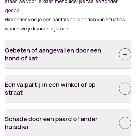
staan we voor je klaar, met duidelijke taal en zonder
gedoe.
Hieronder vind je een aantal voorbeelden van situaties
waarin we je kunnen bijstaan:
Gebeten of aangevallen door een
hond of kat
Een beet kan meer schade aanrichten dan je denkt,
zowel lichamelijk als emotioneel. De eigenaar van
Een valpartij in een winkel of op
het dier is meestal aansprakelijk. Wij helpen je om je
straat
schadevergoeding te krijgen.
Gleed je uit over een natte vloer zonder
waarschuwingsbord? Of struikelde je over een
Schade door een paard of ander
losse stoeptegel? Als iemand anders aansprakelijk
huisdier
is voor jouw val, helpen wij je om de schade vergoed