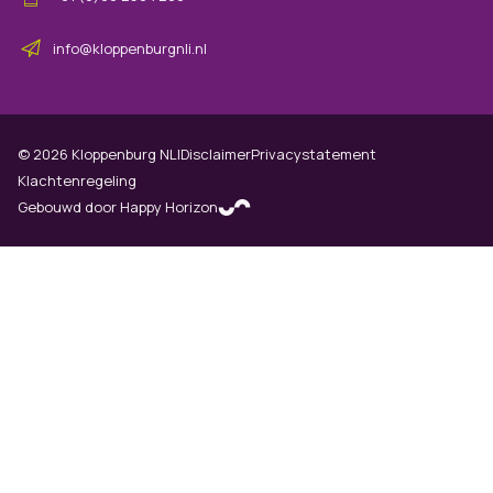
info@kloppenburgnli.nl
©
2026
Kloppenburg NLI
Disclaimer
Privacystatement
Klachtenregeling
Gebouwd door Happy Horizon
(opens in new tab)