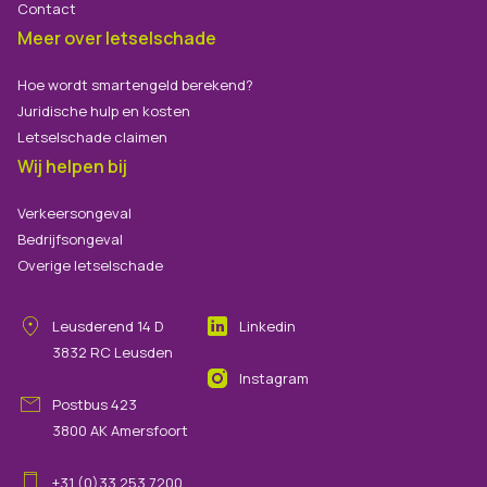
Contact
Meer over letselschade
Hoe wordt smartengeld berekend?
Juridische hulp en kosten
Letselschade claimen
Wij helpen bij
Verkeersongeval
Bedrijfsongeval
Overige letselschade
Leusderend
14
D
Linkedin
3832 RC
Leusden
Instagram
Postbus 423
3800 AK Amersfoort
+31 (0)33 253 7200