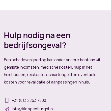
digitaal, via e-mail, videobellen en vertaalde
documenten. Zolang je in Nederland verzekerd
bent, kunnen wij je juridisch bijstaan, waar ter
wereld je ook bent.
Hulp nodig na een
bedrijfsongeval?
Een schadevergoeding kan onder andere bestaan uit
gemiste inkomsten, medische kosten, hulp in het
huishouden, reiskosten, smartengeld en eventuele
kosten voor revalidatie of aanpassingen in huis.
+31 (0)33 253 7200
info@kloppenburgnli.nl