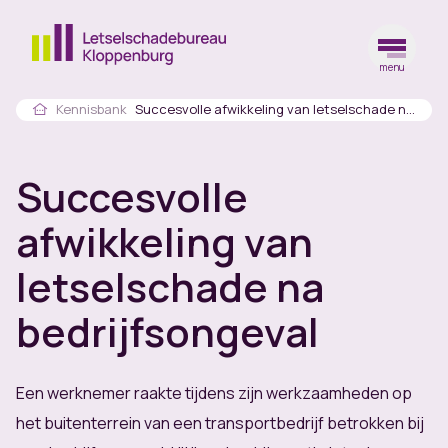
menu
Ga naar de homepagina
Home
Kennisbank
Succesvolle afwikkeling van letselschade na bedrijfsongeval
Succesvolle
afwikkeling van
letselschade na
bedrijfsongeval
Een werknemer raakte tijdens zijn werkzaamheden op
het buitenterrein van een transportbedrijf betrokken bij