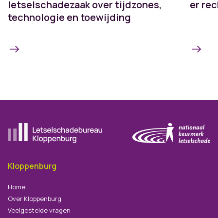
letselschadezaak over tijdzones,
er re
technologie en toewijding
Ga naar de homepagina
Kloppenburg
Home
Over Kloppenburg
Veelgestelde vragen